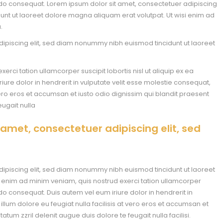
modo consequat. Lorem ipsum dolor sit amet, consectetuer adipiscing
unt ut laoreet dolore magna aliquam erat volutpat. Ut wisi enim ad
.
dipiscing elit, sed diam nonummy nibh euismod tincidunt ut laoreet
erci tation ullamcorper suscipit lobortis nisl ut aliquip ex ea
e dolor in hendrerit in vulputate velit esse molestie consequat,
t vero eros et accumsan et iusto odio dignissim qui blandit praesent
eugait nulla
 amet, consectetuer adipiscing elit, sed
dipiscing elit, sed diam nonummy nibh euismod tincidunt ut laoreet
 enim ad minim veniam, quis nostrud exerci tation ullamcorper
odo consequat. Duis autem vel eum iriure dolor in hendrerit in
illum dolore eu feugiat nulla facilisis at vero eros et accumsan et
atum zzril delenit augue duis dolore te feugait nulla facilisi.