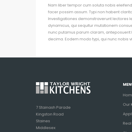
Nam liber tempor cum soluta nobis eleifen
facer possim assum. Typi non habent claritate
Investigationes demonstraverunt lectores le
dynamicus, qui sequitur mutationem consue
nunc putamus parum claram, anteposuerit l
decima. Eodem modo typi, qui nunc nobis vid
MEN
Hom
Our 
7 Stainash Parade
Appl
Kingston Road
Staines
Real
Middlesex