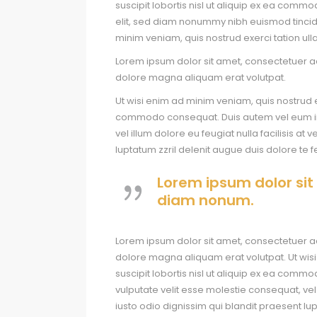
suscipit lobortis nisl ut aliquip ex ea com
elit, sed diam nonummy nibh euismod tincid
minim veniam, quis nostrud exerci tation ulla
Lorem ipsum dolor sit amet, consectetuer a
dolore magna aliquam erat volutpat.
Ut wisi enim ad minim veniam, quis nostrud ex
commodo consequat. Duis autem vel eum iriur
vel illum dolore eu feugiat nulla facilisis a
luptatum zzril delenit augue duis dolore te f
Lorem ipsum dolor sit
diam nonum.
Lorem ipsum dolor sit amet, consectetuer a
dolore magna aliquam erat volutpat. Ut wisi
suscipit lobortis nisl ut aliquip ex ea comm
vulputate velit esse molestie consequat, vel 
iusto odio dignissim qui blandit praesent lupt