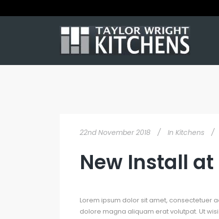
22nd November 2018
In
Kitchens
New Install a
Lorem ipsum dolor sit amet, consectetuer a
dolore magna aliquam erat volutpat. Ut wisi