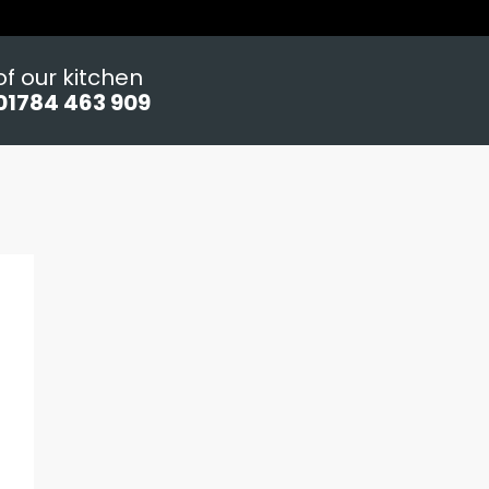
f our kitchen
01784 463 909