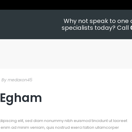
Why not speak to one o
specialists today? Call
By
medaxon45
t Egham
dipiscing elit, sed diam nonummy nibh euismod tincidunt ut laoreet
 enim ad minim veniam, quis nostrud exerci tation ullamcorper