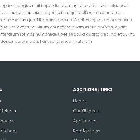
d option congue nihil imperdiet doming id quod mazim placerat
m insitam; est usus legentis in iis qui facit eorum claritatem.
gere me lius quod ii legunt saepius. Claritas est etiam processus
tudium lectorum. Mirum est notare quam littera gothica, quam
itterarum formas humanitatis per seacula quarta decima et quinta
entur parum clari, fiant sollemnes in futurum.
U
ADDITIONAL LINKS
e
Home
Kitchens
Our Kitchens
iances
Appliances
 Kitchens
Real Kitchens